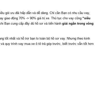
iều gói ưu đãi hấp dẫn và dễ dàng. Chỉ cần Bạn có nhu cầu vay,
vay giao động 70% -> 90% giá trị xe. Thủ tục cho vay cũng
“siêu
hi Bạn cung cấp đầy đủ hồ sơ và tiến hành
giải ngân trong vòng
g tốt nhất và hỗ trợ bạn lo toàn bộ hồ sơ vay. Nhưng theo kinh
 và quy trình vay mua xe ô tô trả góp trước, biết trước vẫn tốt hơn