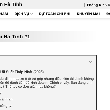
ên Hà Tĩnh
Phòng Kinh 
PHẨM
DỊCH VỤ
DỰ TOÁN CHI PHÍ
KHUYẾN MÃI
Đ
i Hà Tĩnh #1
ãi Suất Thấp Nhất (2023)
ự định mua xe ô tô trả góp nhưng điều kiện tài chính không
n để dành tiền để kinh doanh. Chính vì vậy, Bạn đang tìm
ào? Thủ tục có đơn giản hay không?
y
g cá nhân:
công ty: