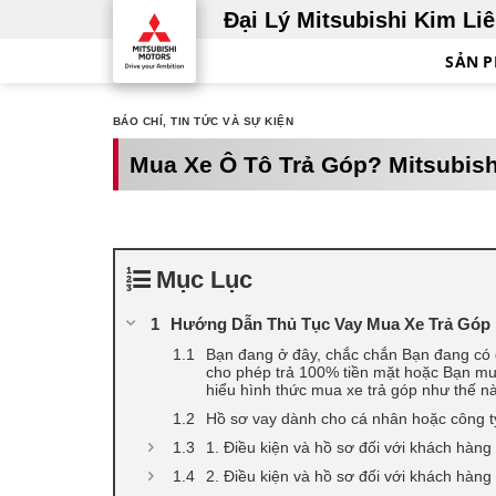
Skip
Đại Lý Mitsubishi Kim Li
to
SẢN 
content
BÁO CHÍ
,
TIN TỨC VÀ SỰ KIỆN
Mua Xe Ô Tô Trả Góp? Mitsubish
Mục Lục
Hướng Dẫn Thủ Tục Vay Mua Xe Trả Góp L
Bạn đang ở đây, chắc chắn Bạn đang có d
cho phép trả 100% tiền mặt hoặc Bạn muố
hiểu hình thức mua xe trả góp như thế n
Hồ sơ vay dành cho cá nhân hoặc công t
1. Điều kiện và hồ sơ đối với khách hàn
2. Điều kiện và hồ sơ đối với khách hàng 