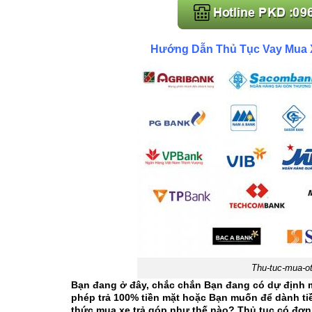
Hướng Dẫn Thủ Tục Vay Mua Xe
Thu-tuc-mua-ot
Bạn đang ở đây, chắc chắn Bạn đang có dự định m
phép trả 100% tiền mặt hoặc Bạn muốn để dành tiề
thức mua xe trả góp như thế nào? Thủ tục có đơ