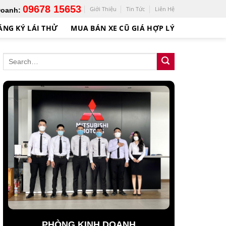
09678 15653
Giới Thiệu
Tin Tức
Liên Hệ
Doanh:
ĂNG KÝ LÁI THỬ
MUA BÁN XE CŨ GIÁ HỢP LÝ
PHÒNG KINH DOANH