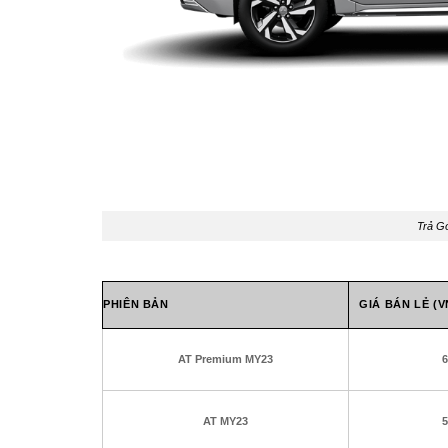
Trả G
PHIÊN BẢN
GIÁ BÁN LẺ (V
AT Premium MY23
6
AT MY23
5