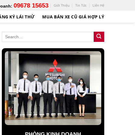
09678 15653
Giới Thiệu
Tin Tức
Liên Hệ
Doanh:
ĂNG KÝ LÁI THỬ
MUA BÁN XE CŨ GIÁ HỢP LÝ
PHÒNG KINH DOANH