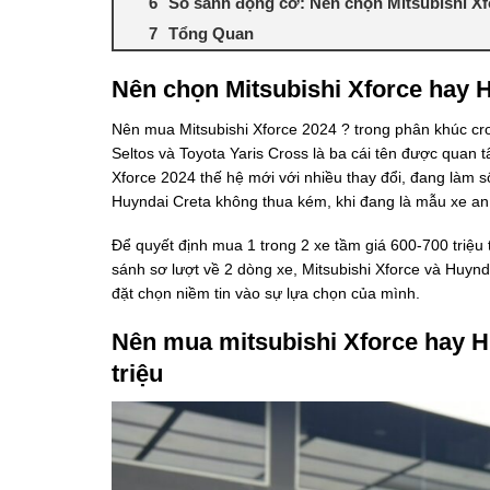
So sánh động cơ: Nên chọn Mitsubishi Xf
Tổng Quan
Nên chọn Mitsubishi Xforce hay H
Nên mua Mitsubishi Xforce 2024 ? trong phân khúc cro
Seltos và Toyota Yaris Cross là ba cái tên được quan
Xforce 2024 thế hệ mới với nhiều thay đổi, đang làm s
Huyndai Creta không thua kém, khi đang là mẫu xe a
Để quyết định mua 1 trong 2 xe tầm giá 600-700 triệu t
sánh sơ lượt về 2 dòng xe, Mitsubishi Xforce và Huynd
đặt chọn niềm tin vào sự lựa chọn của mình.
Nên mua mitsubishi Xforce hay H
triệu