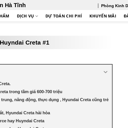
ên Hà Tĩnh
Phòng Kinh 
PHẨM
DỊCH VỤ
DỰ TOÁN CHI PHÍ
KHUYẾN MÃI
Đ
 Huyndai Creta #1
Creta.
eta trong tầm giá 600-700 triệu
ẻ trung, năng động, thực dụng , Hyundai Creta cũng trẻ
ắt, Hyundai Creta hài hòa
orce hay Huyndai Creta