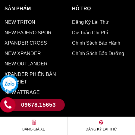
SẢN PHẨM
HỖ TRỢ
NEW TRITON
Đăng Ký Lái Thử
NEW PAJERO SPORT
Dự Toán Chi Phí
XPANDER CROSS
Chính Sách Bảo Hành
NEW XPANDER
Chính Sách Bảo Dưỡng
NEW OUTLANDER
XPANDER PHIÊN BẢN
ĐẶC BIỆT
NEW ATTRAGE
NEW TRITON ATHLETE
09678.15653
Copyright 2026 © Bản quyền tại mitsubishi motors - Website
BẢNG GIÁ XE
ĐĂNG KÝ LÁI THỬ
designer:
Congdongweb.com