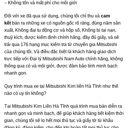
– Không tốn và mất phí cho môi giới
Đối với xe đã qua sử dụng, chúng tôi chỉ thu và
cam
kết
bán ra những xe có nguồn gốc rõ ràng, đúng năm sản
xuất, Không đại tu động cơ và hộp số, Không bị tai nạn,
thuỷ kích, được kiểm định chính hãng, đầy đủ giấy, và sẽ
trải qua 176 hạng mục kiểm tra từ chuyên gia Mitsubishi
của chúng tôi. Và điều đặc biệt là khách hàng giao dịch
trực tiếp với Đại lý Mitsubishi Nam Auto chính hãng, không
thông qua cò và môi giới, được đảm bảo tính minh bạch
nhanh gọn.
Quy trình mua xe tại Mitsubishi Kim liên Hà Tĩnh như thế
nào có uy tín không?
Tại Mitsubishi Kim Liên Hà Tĩnh quá trình mua bán diễn ra
nhanh gọn và minh bạch, để giúp khách hàng tiết kiệm thời
gian, chúng tôi sẽ lo hết mọi thủ tục và giấy tờ từ khâu
đăng ký, đăng kiểm, cho đến khi hoàn tất mọi thủ tục cho